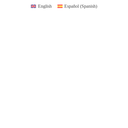
Skip
English
Español
(
Spanish
)
to
content