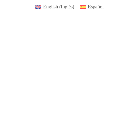
Saltar
English
(
Inglés
)
Español
al
contenido