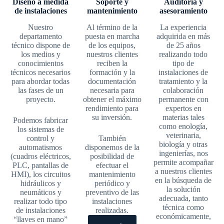
Diseño a medida
Soporte y
Auditoria y
de instalaciones
mantenimiento
asesoramiento
Nuestro
Al término de la
La experiencia
departamento
puesta en marcha
adquirida en más
técnico dispone de
de los equipos,
de 25 años
los medios y
nuestros clientes
realizando todo
conocimientos
reciben la
tipo de
técnicos necesarios
formación y la
instalaciones de
para abordar todas
documentación
tratamiento y la
las fases de un
necesaria para
colaboración
proyecto.
obtener el máximo
permanente con
rendimiento para
expertos en
su inversión.
materias tales
Podemos fabricar
como enología,
los sistemas de
veterinaria,
control y
También
biología y otras
automatismos
disponemos de la
ingenierías, nos
(cuadros eléctricos,
posibilidad de
permite acompañar
PLC, pantallas de
efectuar el
a nuestros clientes
HMI), los circuitos
mantenimiento
en la búsqueda de
hidráulicos y
periódico y
la solución
neumáticos y
preventivo de las
adecuada, tanto
realizar todo tipo
instalaciones
técnica como
de instalaciones
realizadas.
económicamente,
“llaves en mano”