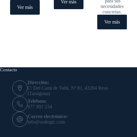
para sus
Ver más
necesidades
Ver más
concretas.
Ver más
Contacto
Dirección:
C/ Del Cami de Valls, Nº 81, 43204 Reus
(Tarragona)
Teléfono:
977 901 234
Correo electrónico:
info@outlogic.com